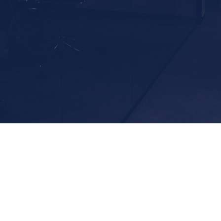
© Kloosiv
2026
Términos y condiciones
Política de Privacidad
Preferencias
Ofrecer alojamiento
Sitemap