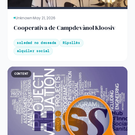
Unknown
·
May 21, 2026
Cooperativa de Campdevànol Kloosiv
soledad no deseada
Ripollès
alquiler social
CONTENT