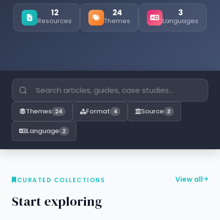
12
24
3
Resources
Themes
Languages
Themes
Format
Source
24
4
3
Language
2
View all
CURATED COLLECTIONS
Start exploring